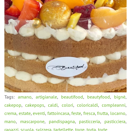
Tags:
amano
,
artigianale
,
beautifood
,
beautyfood
,
bignè
,
cakepop
,
cakepops
,
caldi
,
colori
,
coloricaldi
,
compleanni
,
crema
,
estate
,
eventi
,
fattoincasa
,
feste
,
fresca
,
frutta
,
locarno
,
mano
,
mascarpone
,
pandispagna
,
pasticceria
,
pasticciera
,
ragazzi
,
scuola
,
svizzera
,
tartellette
,
torre
,
torta
,
torte